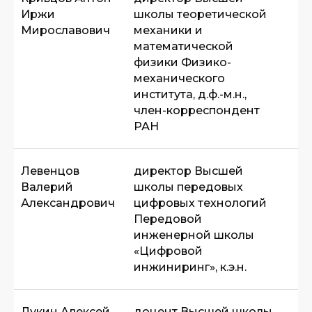
Иржи
школы теоретической
Мирославович
механики и
математической
физики Физико-
механического
института, д.ф.-м.н.,
член-корреспондент
РАН
Левенцов
директор Высшей
Валерий
школы передовых
Александрович
цифровых технологий
Передовой
инженерной школы
«Цифровой
инжиниринг», к.э.н.
Лукин Алексей
доцент Высшей школы