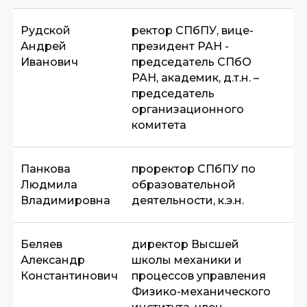
Рудской
ректор СПбПУ, вице-
Андрей
президент РАН -
Иванович
председатель СПбО
РАН, академик, д.т.н. –
председатель
организационного
комитета
Панкова
проректор СПбПУ по
Людмила
образовательной
Владимировна
деятельности, к.э.н.
Беляев
директор Высшей
Александр
школы механики и
Константинович
процессов управления
Физико-механического