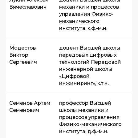
Вячеславович
механики и процессов
управления Физико-
механического
института, к.ф.-м.н.
Модестов
доцент Высшей школы
Виктор
передовых цифровых
Сергеевич
технологий Передовой
инженерной школы
«Цифровой
инжиниринг», к.т.н.
Семенов Артем
профессор Высшей
Семенович
школы механики и
процессов управления
Физико-механического
института, д.ф.-м.н.