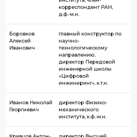
института, член-
корреспондент РАН,
д.ф.-м.н.
Боровков
главный конструктор по
Алексей
научно-
Иванович
технологическому
направлению,
директор Передовой
инженерной школы
«Цифровой
инжиниринг», к.т.н.
Иванов Николай
директор Физико-
Георгиевич
механического
института, к.ф.-м.н.
Кривцов Антон-
директор Высшей